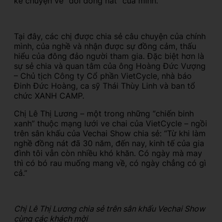
kể chuyện về “đời đồng nát” của mình.
Tại đây, các chị được chia sẻ câu chuyện của chính
mình, của nghề và nhận được sự đồng cảm, thấu
hiểu của đông đảo người tham gia. Đặc biệt hơn là
sự sẻ chia và quan tâm của ông Hoàng Đức Vượng
– Chủ tịch Công ty Cổ phần VietCycle, nhà báo
Đinh Đức Hoàng, ca sỹ Thái Thùy Linh và ban tổ
chức XANH CAMP.
Chị Lê Thị Lương – một trong những “chiến binh
xanh” thuộc mạng lưới ve chai của VietCycle – ngồi
trên sân khấu của Vechai Show chia sẻ: “Từ khi làm
nghề đồng nát đã 30 năm, đến nay, kinh tế của gia
đình tôi vẫn còn nhiều khó khăn. Có ngày mà may
thì có bó rau muống mang về, có ngày chẳng có gì
cả.”
Chị Lê Thị Lương chia sẻ trên sân khấu Vechai Show
cùng các khách mời