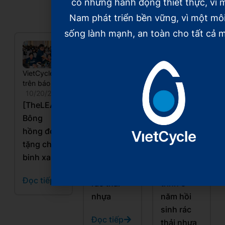
có những hành động thiết thực, vì m
Nam phát triển bền vững, vì một mô
sống lành mạnh, an toàn cho tất cả m
VietCycle
VietCycle
VietCycle
trên báo chí
trên báo chí
trên báo chí
10/20/2025
10/20/2025
10/20/2025
[TheLEADER]
[VnEconomy]
[Báo Nhân
Bông
Xây dựng
dân]
hồng đỏ
mô hình
Những
tặng chiến
kinh tế
“Chiến
binh xanh
tuần hoàn,
binh xanh”
hồi sinh
và hành
Đọc tiếp
rác thải
trình 5
nhựa
năm hồi
sinh rác
Đọc tiếp
thải nhựa