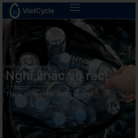
VietCycle Corporation
Nghĩ khác về rác!
Think differently about waste!