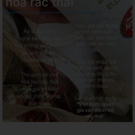
hóa rác thải
Tham gia xây dựng
Áp dụng công
chính sách tuần
hoàn rác thải nhựa
nghệ tiên tiến, tạo
Việt nam và toàn
ra những sản phẩm
cầu.
tái sinh đạt tiêu
chuẩn toàn cầu.
Tăng thu nhập, cải
thiện an sinh xã hội
cho cộng đồng thu
Thu gom tái chế
gom rác thải phi
hoá học rác thải
chính thức.
nhựa giá trị thấp,
không chôn lấp rác
Lan tỏa khát vọng
thải nhựa.
“
Việt Nam, quốc
gia văn minh với
rác thải”