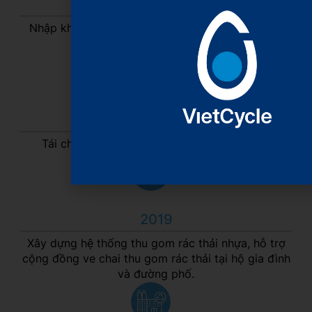
2009
Nhập khẩu, tái chế nguyên liệu vảy nhựa PET và
PE/PP.
2013
Tái chế nhựa PE/PP thành hạt nhựa tái sinh.
2019
Xây dựng hệ thống thu gom rác thải nhựa, hỗ trợ
cộng đồng ve chai thu gom rác thải tại hộ gia đình
và đường phố.