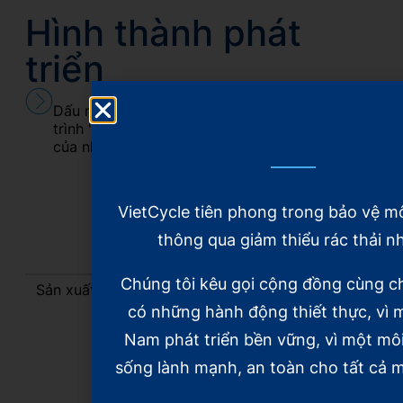
Hình thành phát
triển
Dấu mốc đáng nhớ trên hành
trình "Kiến tạo sự sống mới
của nhựa"
VietCycle tiên phong trong bảo vệ m
thông qua giảm thiểu rác thải n
2004
Chúng tôi kêu gọi cộng đồng cùng c
Sản xuất sợi hoá học Polyester từ chai nhựa PET
đã qua sử dụng.
có những hành động thiết thực, vì m
Nam phát triển bền vững, vì một mô
sống lành mạnh, an toàn cho tất cả m