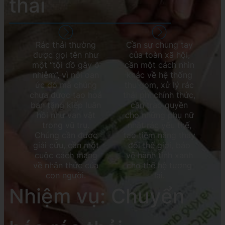
thải
Rác thải thường
Cần sự chung tay
được gọi tên như
của toàn xã hội,
một “tội đồ gây ô
cần một cách nhìn
nhiễm”, vì nỗi oan
khác về hệ thống
ức đó mà chúng
thu gom, xử lý rác
chưa được tạo hoá
thải phi chính thức,
ban tặng kiếp luân
cần trao quyền
hồi như vạn vật
cho những phụ nữ
trong vũ trụ.
nhặt rác yếu thế,
Chúng cần được
tạo tiềm năng thay
giải cứu, cần một
đổi thế giới, bảo
cuộc cách mạng
vệ hành tinh xanh
về nhận thức của
cho thế hệ tương
con người.
lai.
Nhiệm vụ: Chuyển