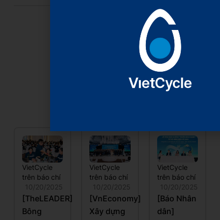
Xem thêm
VietCycle
VietCycle
VietCycle
trên báo chí
trên báo chí
trên báo chí
10/20/2025
10/20/2025
10/20/2025
[TheLEADER]
[VnEconomy]
[Báo Nhân
Bông
Xây dựng
dân]