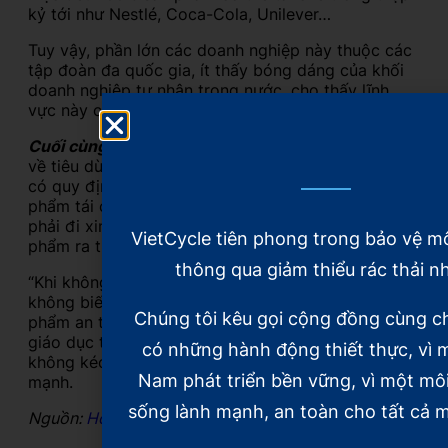
kỷ tới như Nestlé, Coca-Cola, Unilever…
Tuy vậy, phần lớn các doanh nghiệp này thuộc các
tập đoàn đa quốc gia, ít thấy bóng dáng của khối
doanh nghiệp tư nhân trong nước, cho thấy lĩnh
vực này còn nhiều khó khăn, vướng mắc.
Cuối cùng
, ông Vượng đề xuất cần có chính sách
về tiêu dùng bền vững, khi hiện nay, pháp luật chưa
có quy định về an toàn thực phẩm đối với các sản
phẩm tái chế. Nhiều doanh nghiệp tái chế buộc
phải đi xin chứng chỉ từ nước ngoài để đưa sản
VietCycle tiên phong trong bảo vệ m
phẩm ra thị trường.
thông qua giảm thiểu rác thải n
“Khi không có các tiêu chuẩn thì người tiêu dùng
không biết đâu là sản phẩm tái chế tốt, đâu là sản
Chúng tôi kêu gọi cộng đồng cùng c
phẩm an toàn. Cùng với đó, không truyền thông,
giáo dục tốt về sản phẩm tiêu dùng bền vững thì
có những hành động thiết thực, vì m
không kéo dài được vòng đời sản phẩm”, ông nhấn
Nam phát triển bền vững, vì một mô
mạnh.
sống lành mạnh, an toàn cho tất cả m
Nguồn:
Hoài An, The Leader