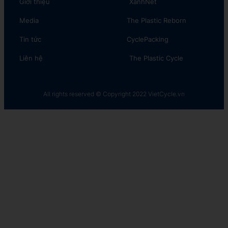
Giới thiệu
XanhNét
Media
The Plastic Reborn
Tin tức
CyclePacking
Liên hệ
The Plastic Cycle​
All rights reserved © Copyright 2022 VietCycle.vn