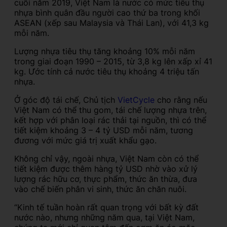
cuối năm 2019, Việt Nam là nước có mức tiêu thụ
nhựa bình quân đầu người cao thứ ba trong khối
ASEAN (xếp sau Malaysia và Thái Lan), với 41,3 kg
mỗi năm.
Lượng nhựa tiêu thụ tăng khoảng 10% mỗi năm
trong giai đoạn 1990 – 2015, từ 3,8 kg lên xấp xỉ 41
kg. Ước tính cả nước tiêu thụ khoảng 4 triệu tấn
nhựa.
Ở góc độ tái chế, Chủ tịch
VietCycle
cho rằng nếu
Việt Nam có thể thu gom, tái chế lượng nhựa trên,
kết hợp với phân loại rác thải tại nguồn, thì có thể
tiết kiệm khoảng 3 – 4 tỷ USD mỗi năm, tương
đương với mức giá trị xuất khẩu gạo.
Không chỉ vậy, ngoài nhựa, Việt Nam còn có thể
tiết kiệm được thêm hàng tỷ USD nhờ vào xử lý
lượng rác hữu cơ, thực phẩm, thức ăn thừa, đưa
vào chế biến phân vi sinh, thức ăn chăn nuôi.
“Kinh tế tuần hoàn rất quan trọng với bất kỳ đất
nước nào, nhưng những năm qua, tại Việt Nam,