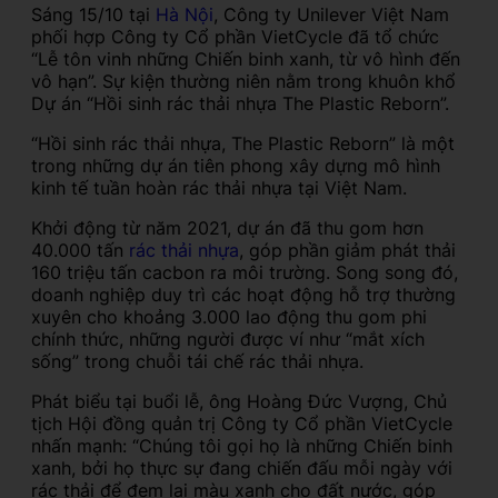
Sáng 15/10 tại
Hà Nội
, Công ty Unilever Việt Nam
phối hợp Công ty Cổ phần VietCycle đã tổ chức
“Lễ tôn vinh những Chiến binh xanh, từ vô hình đến
vô hạn”. Sự kiện thường niên nằm trong khuôn khổ
Dự án “Hồi sinh rác thải nhựa The Plastic Reborn”.
“Hồi sinh rác thải nhựa, The Plastic Reborn” là một
trong những dự án tiên phong xây dựng mô hình
kinh tế tuần hoàn rác thải nhựa tại Việt Nam.
Khởi động từ năm 2021, dự án đã thu gom hơn
40.000 tấn
rác thải nhựa
, góp phần giảm phát thải
160 triệu tấn cacbon ra môi trường. Song song đó,
doanh nghiệp duy trì các hoạt động hỗ trợ thường
xuyên cho khoảng 3.000 lao động thu gom phi
chính thức, những người được ví như “mắt xích
sống” trong chuỗi tái chế rác thải nhựa.
Phát biểu tại buổi lễ, ông Hoàng Đức Vượng, Chủ
tịch Hội đồng quản trị Công ty Cổ phần VietCycle
nhấn mạnh: “Chúng tôi gọi họ là những Chiến binh
xanh, bởi họ thực sự đang chiến đấu mỗi ngày với
rác thải để đem lại màu xanh cho đất nước, góp