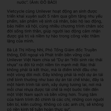
nước”. (Ảnh: ĐỖ BẢO)
Vietcycle cùng Unilever hoạt động an sinh được
triển khai xuyên suốt 5 năm qua gồm tặng nhu yếu
phẩm, sản phẩm vệ sinh cá nhân, bảo hộ lao động,
bảo hiểm xã hội, cùng nhiều chương trình chăm sóc
đời sống tinh thần, giúp người lao động cảm nhận
được giá trị và niềm tự hào trong công việc thầm
lặng của mình.
Bà Lê Thị Hồng Nhi, Phó Tổng Giám đốc Truyền
thông, Đối ngoại và Phát triển bền vững của
Unilever Việt Nam chia sẻ “Dự án “Hồi sinh rác thải
nhựa” ra đời từ một niềm tin mạnh mẽ: Rác thải
không phải là kết thúc, mà là điểm khởi đầu cho
một vòng đời mới. Đây không phải là một dự án tái
chế bình thường như bao dự án tái chế khác, đây là
một hành trình tái sinh, xây dựng tương lai, nơi mà
mỗi chai nhựa được tái chế là một bước tiến đến
một Việt Nam sạch và bền vững hơn. Trung tâm
của hành trình đó chính là các chị, những con người
bền bỉ, kiên cường. Không có các anh chị, sẽ không
có nền kinh tế tuần hoàn thực sự”.