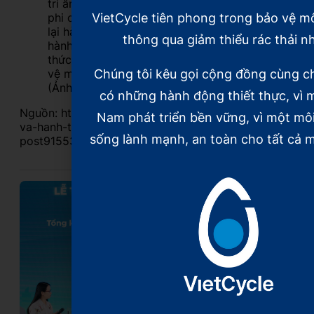
tri ân những người lao động thu gom rác
phi chính thức, mà còn là “dấu mốc nhìn
VietCycle tiên phong trong bảo vệ m
lại hành trình từ vô hình đến vô hạn”,
thông qua giảm thiểu rác thải n
hành trình của sự thay đổi trong nhận
thức xã hội về vai trò của họ trong bảo
vệ môi trường và phát triển bền vững.
Chúng tôi kêu gọi cộng đồng cùng c
(Ảnh: ĐỖ BẢO)
có những hành động thiết thực, vì m
Nguồn: https://nhandan.vn/nhung-chien-binh-xanh-
Nam phát triển bền vững, vì một mô
va-hanh-trinh-5-nam-hoi-sinh-rac-thai-nhua-
sống lành mạnh, an toàn cho tất cả m
post915538.html