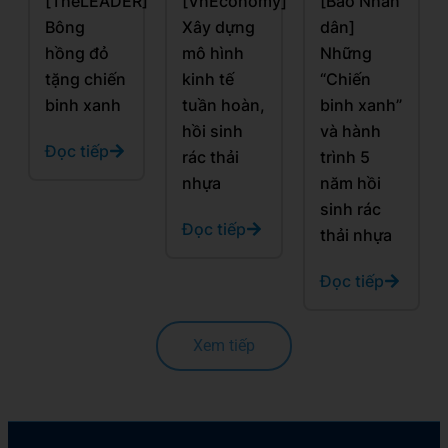
[TheLEADER]
[VnEconomy]
[Báo Nhân
Bông
Xây dựng
dân]
hồng đỏ
mô hình
Những
tặng chiến
kinh tế
“Chiến
binh xanh
tuần hoàn,
binh xanh”
hồi sinh
và hành
Đọc tiếp
rác thải
trình 5
nhựa
năm hồi
sinh rác
Đọc tiếp
thải nhựa
Đọc tiếp
Xem tiếp