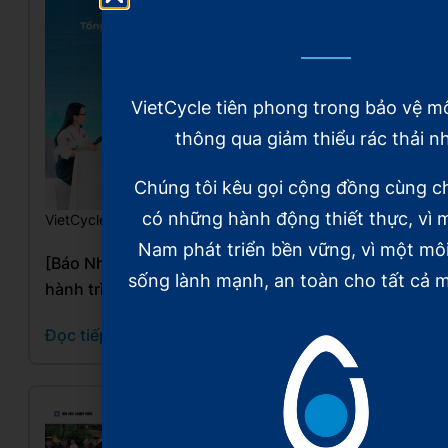
VietCycle tiên phong trong bảo vệ m
thông qua giảm thiểu rác thải n
Chúng tôi kêu gọi cộng đồng cùng c
có những hành động thiết thực, vì m
VietCycle trên báo chí
10/20/2025
Nam phát triển bền vững, vì một mô
[Báo Nhân dân] Những “Chiến binh xanh” và
sống lành mạnh, an toàn cho tất cả m
hành trình 5 năm hồi sinh rác thải nhựa
Đọc tiếp