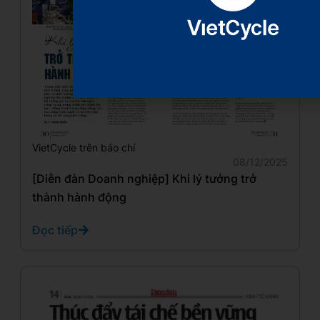
VietCycle trên báo chí
08/12/2025
[Diễn đàn Doanh nghiệp] Khi lý tưởng trở
thành hành động
Đọc tiếp