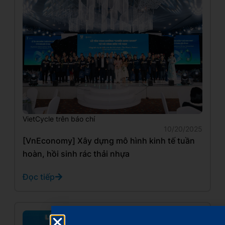
VietCycle trên báo chí
10/20/2025
[VnEconomy] Xây dựng mô hình kinh tế tuần
hoàn, hồi sinh rác thải nhựa
Đọc tiếp