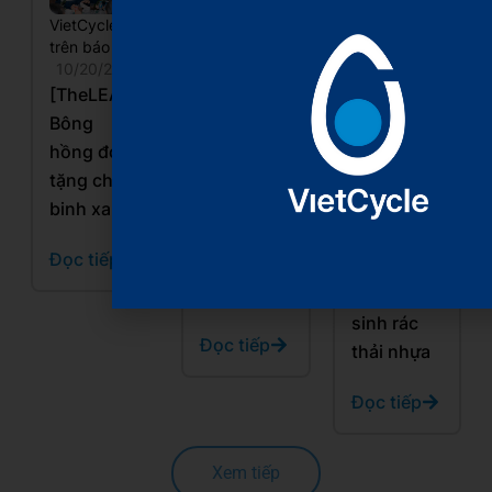
VietCycle
VietCycle
VietCycle
trên báo chí
trên báo chí
trên báo chí
10/20/2025
10/20/2025
10/20/2025
[TheLEADER]
[VnEconomy]
[Báo Nhân
Bông
Xây dựng
dân]
hồng đỏ
mô hình
Những
tặng chiến
kinh tế
“Chiến
binh xanh
tuần hoàn,
binh xanh”
hồi sinh
và hành
Đọc tiếp
rác thải
trình 5
nhựa
năm hồi
sinh rác
Đọc tiếp
thải nhựa
Đọc tiếp
Xem tiếp