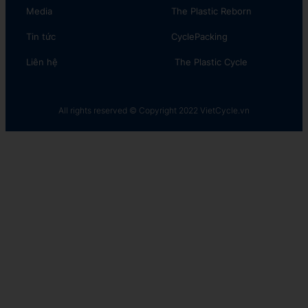
Media
The Plastic Reborn
Tin tức
CyclePacking
Liên hệ
The Plastic Cycle​
All rights reserved © Copyright 2022 VietCycle.vn