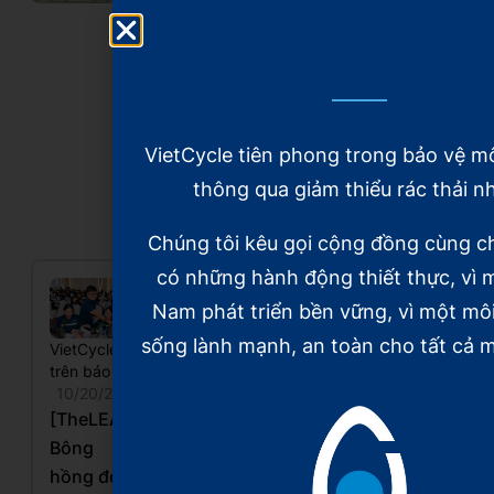
VietCycle tiên phong trong bảo vệ m
Xem thêm
thông qua giảm thiểu rác thải n
Chúng tôi kêu gọi cộng đồng cùng c
có những hành động thiết thực, vì m
Nam phát triển bền vững, vì một mô
sống lành mạnh, an toàn cho tất cả m
VietCycle
VietCycle
VietCycle
trên báo chí
trên báo chí
trên báo chí
10/20/2025
10/20/2025
10/20/2025
[TheLEADER]
[VnEconomy]
[Báo Nhân
Bông
Xây dựng
dân]
hồng đỏ
mô hình
Những