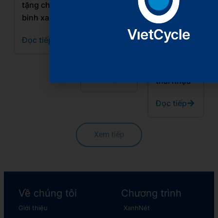
tặng chiến
kinh tế
“Chiến
binh xanh
tuần hoàn,
binh xanh”
hồi sinh
và hành
Đọc tiếp
rác thải
trình 5
nhựa
năm hồi
sinh rác
Đọc tiếp
thải nhựa
Đọc tiếp
Xem tiếp
Về chúng tôi
Chương trình
Giới thiệu
XanhNét