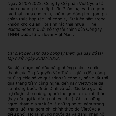
Ngày 31/07/2022, Công ty Cổ phần VietCycle tổ
chức chương trình tập huấn Phân loại và thu gom
rác thải nhựa cho cụm, nhóm lao động thu gom phi
chính thức hợp tác với công ty. Sự kiện nằm trong
khuôn khổ dự án Hồi sinh rác thải nhựa – The
Plastic Reborn dưới hỗ trợ tài chính của Công ty
TNHH Quốc tế Unilever Việt Nam.
Đại diện ban lãnh đạo công ty tham gia đầy đủ tại
tập huấn ngày 31/07/2022.
Sự kiện được mở đầu bằng những chia sẻ chân
thành của ông Nguyễn Văn Tuấn – giám đốc công
ty. Ông chia sẻ về quá trình từ công ty sản xuất trải
qua thăng trầm cùng nghề, đến nay VietCycle đã
có những bước đi ổn định và bắt đầu kêu gọi hỗ
trợ được cho những người thu gom phi chính thức
(hay còn gọi là đồng nát, ve chai). Chính những
người tham gia sự kiện là những người nằm trong
mạng lưới thu gom phi chính thức do VietCycle
điều phối. Họ là những người đã và đang nhận hỗ