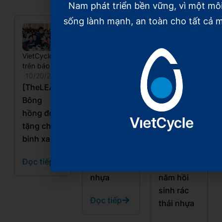
Nam phát triển bền vững, vì một mô
sống lành mạnh, an toàn cho tất cả m
VietCycle
VietCycle
VietCycle
trên báo chí
trên báo chí
trên báo chí
10/20/2025
10/20/2025
10/20/2025
[TheLEADER]
[VnEconomy]
[Báo Nhân
Bông
Xây dựng
dân]
hồng đỏ
mô hình
Những
tặng chiến
kinh tế
“Chiến
binh xanh
tuần hoàn,
binh xanh”
hồi sinh
và hành
Đọc tiếp
rác thải
trình 5
nhựa
năm hồi
sinh rác
Đọc tiếp
thải nhựa