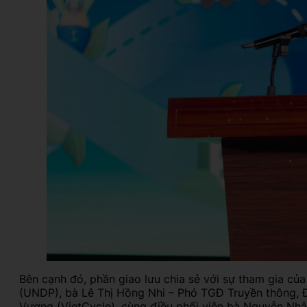
Bên cạnh đó, phần giao lưu chia sẻ với sự tham gia c
(UNDP), bà Lê Thị Hồng Nhi – Phó TGĐ Truyền thông, 
Vượng (VietCycle), cùng điều phối viên bà Nguyễn Nhậ