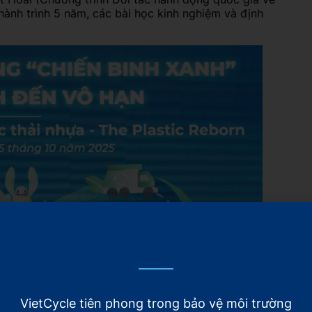
sống lành mạnh, an toàn cho tất cả mọi người.
ành trình 5 năm, các bài học kinh nghiệm và định