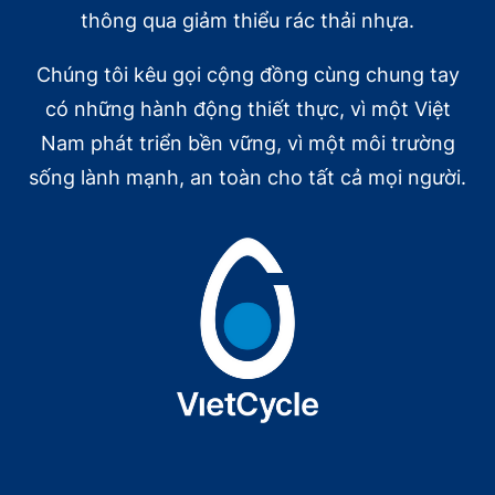
iễn và giao lưu của chính các Chiến binh xanh. Họ
c, mà còn mang đến những tiết mục múa được luyện tập
, hơn 200 bức thư tay mộc mạc, chân thành gửi tới
g khí buổi lễ rất xúc động, ấm áp và đầy nhân văn.