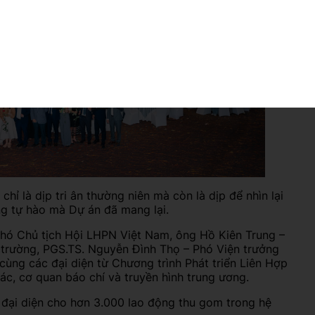
hỉ là dịp tri ân thường niên mà còn là dịp để nhìn lại
g tự hào mà Dự án đã mang lại.
Phó Chủ tịch Hội LHPN Việt Nam, ông Hồ Kiên Trung –
 trường, PGS.TS. Nguyễn Đình Thọ – Phó Viện trưởng
cùng các đại diện từ Chương trình Phát triển Liên Hợp
ác, cơ quan báo chí và truyền hình trung ương.
– đại diện cho hơn 3.000 lao động thu gom trong hệ