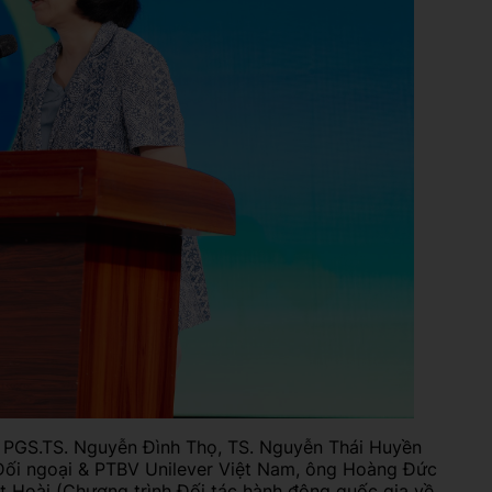
VietCycle tiên phong trong bảo vệ môi trường
thông qua giảm thiểu rác thải nhựa.
Chúng tôi kêu gọi cộng đồng cùng chung tay
có những hành động thiết thực, vì một Việt
ủa PGS.TS. Nguyễn Đình Thọ, TS. Nguyễn Thái Huyền
Nam phát triển bền vững, vì một môi trường
Đối ngoại & PTBV Unilever Việt Nam, ông Hoàng Đức
t Hoài (Chương trình Đối tác hành động quốc gia về