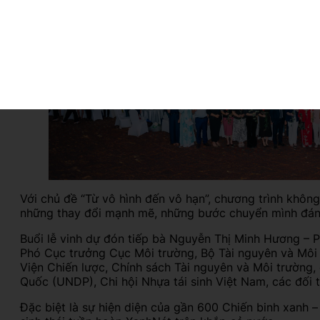
Với chủ đề “Từ vô hình đến vô hạn”, chương trình không c
những thay đổi mạnh mẽ, những bước chuyển mình đán
Buổi lễ vinh dự đón tiếp bà Nguyễn Thị Minh Hương – 
Phó Cục trưởng Cục Môi trường, Bộ Tài nguyên và Môi
Viện Chiến lược, Chính sách Tài nguyên và Môi trường, 
Quốc (UNDP), Chi hội Nhựa tái sinh Việt Nam, các đối t
Đặc biệt là sự hiện diện của gần 600 Chiến binh xanh 