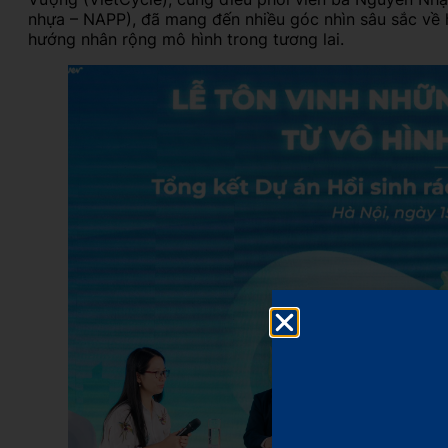
nhựa – NAPP), đã mang đến nhiều góc nhìn sâu sắc về h
hướng nhân rộng mô hình trong tương lai.