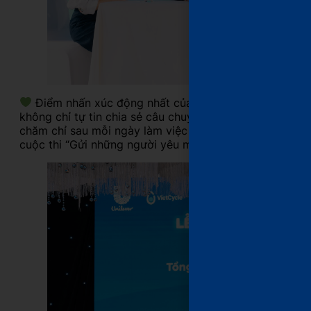
Điểm nhấn xúc động nhất của buổi lễ là phần trình d
không chỉ tự tin chia sẻ câu chuyện nghề đầy cảm xú
chăm chỉ sau mỗi ngày làm việc miệt mài. Bên cạnh đó
cuộc thi “Gửi những người yêu màu xanh” đã khiến khôn