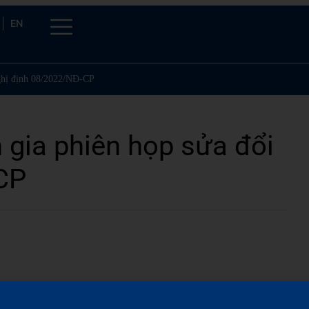
EN
nghị định 08/2022/NĐ-CP
 gia phiên họp sửa đổi
CP