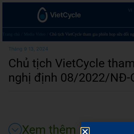
VI
Trang chủ
/
Media Video
/
Chủ tịch VietCycle tham gia phiên họp sửa đổi 
Tháng 9 13, 2024
Chủ tịch VietCycle tham
nghị định 08/2022/NĐ-
Xem thêm