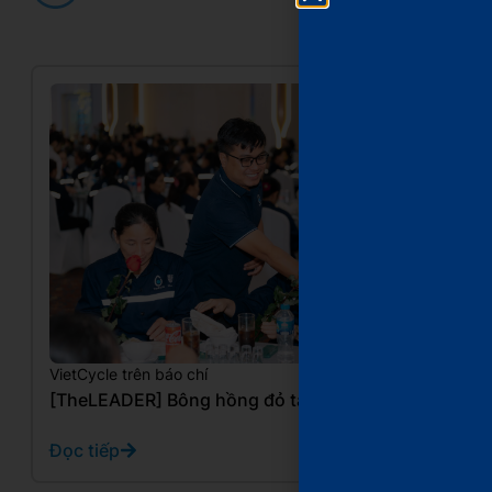
VietCycle trên báo chí
10/20/2025
[TheLEADER] Bông hồng đỏ tặng chiến binh xanh
Đọc tiếp