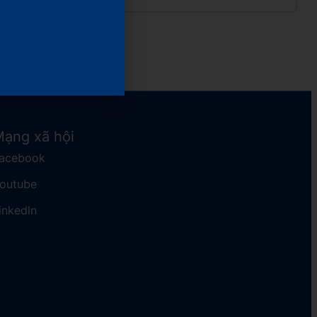
ạng xã hội
acebook
Youtube
inkedln