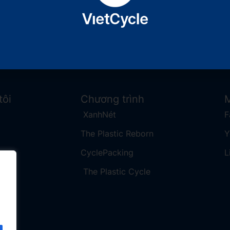
Xem tiếp
tôi
Chương trình
M
XanhNét
F
The Plastic Reborn
​
CyclePacking
L
The Plastic Cycle​