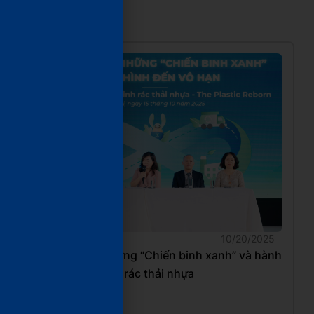
VietCycle trên báo chí
10/20/2025
[Báo Nhân dân] Những “Chiến binh xanh” và hành
trình 5 năm hồi sinh rác thải nhựa
Đọc tiếp