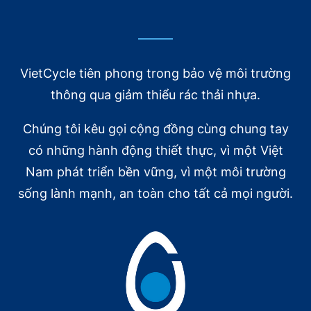
VietCycle tiên phong trong bảo vệ môi trường
thông qua giảm thiểu rác thải nhựa.
Chúng tôi kêu gọi cộng đồng cùng chung tay
có những hành động thiết thực, vì một Việt
Nam phát triển bền vững, vì một môi trường
sống lành mạnh, an toàn cho tất cả mọi người.
VietCycle trên báo chí
10/20/2025
[VnEconomy] Xây dựng mô hình kinh tế tuần
hoàn, hồi sinh rác thải nhựa
Đọc tiếp