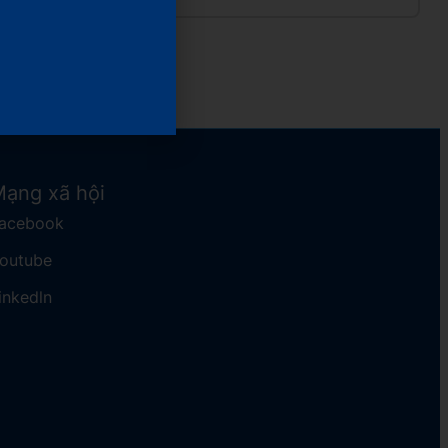
ạng xã hội
acebook
Youtube
inkedln