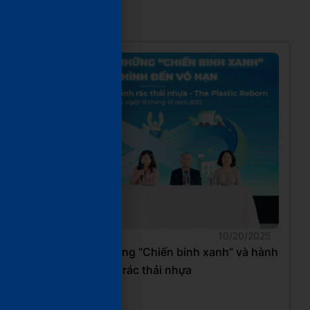
VietCycle trên báo chí
10/20/2025
[Báo Nhân dân] Những “Chiến binh xanh” và hành
trình 5 năm hồi sinh rác thải nhựa
Đọc tiếp