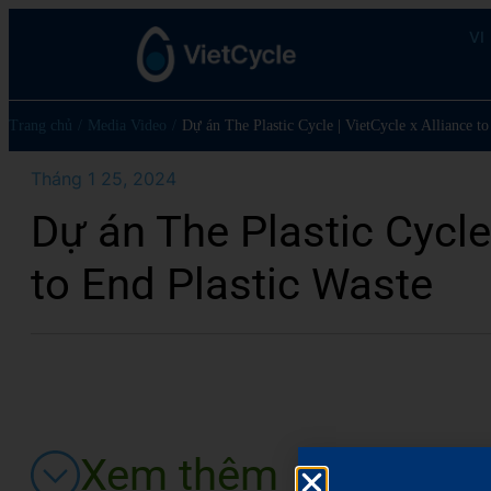
VI
Trang chủ
/
Media Video
/
Dự án The Plastic Cycle | VietCycle x Alliance to
Tháng 1 25, 2024
Dự án The Plastic Cycle 
to End Plastic Waste
Xem thêm