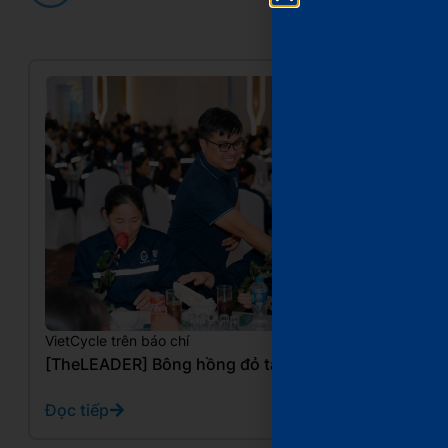
VietCycle trên báo chí
10/20/2025
[TheLEADER] Bông hồng đỏ tặng chiến binh xanh
Đọc tiếp