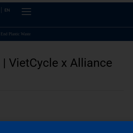
EN
 End Plastic Waste
| VietCycle x Alliance