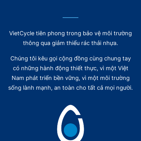
VietCycle tiên phong trong bảo vệ môi trường
thông qua giảm thiểu rác thải nhựa.
Chúng tôi kêu gọi cộng đồng cùng chung tay
có những hành động thiết thực, vì một Việt
Nam phát triển bền vững, vì một môi trường
sống lành mạnh, an toàn cho tất cả mọi người.
VietCycle trên báo chí
10/20/2025
[VnEconomy] Xây dựng mô hình kinh tế tuần
hoàn, hồi sinh rác thải nhựa
Đọc tiếp