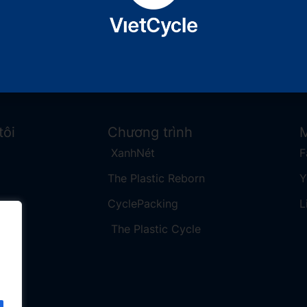
Xem tiếp
tôi
Chương trình
M
XanhNét
F
The Plastic Reborn
​
CyclePacking
L
The Plastic Cycle​