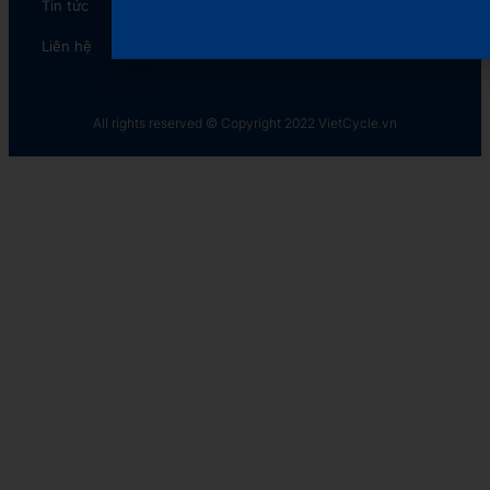
Tin tức
CyclePacking
Liên hệ
The Plastic Cycle​
All rights reserved © Copyright 2022 VietCycle.vn