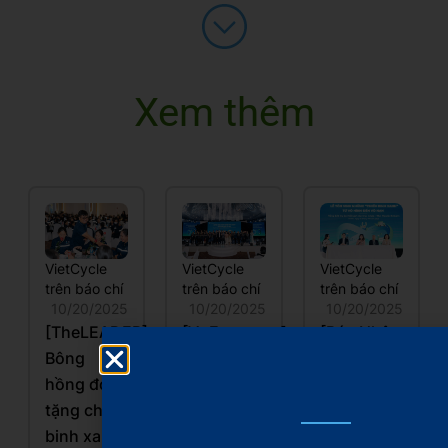
Xem thêm
VietCycle
VietCycle
VietCycle
trên báo chí
trên báo chí
trên báo chí
10/20/2025
10/20/2025
10/20/2025
[TheLEADER]
[VnEconomy]
[Báo Nhân
Bông
Xây dựng
dân]
hồng đỏ
mô hình
Những
tặng chiến
kinh tế
“Chiến
binh xanh
tuần hoàn,
binh xanh”