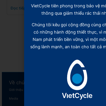
hồi sinh
và hành
VietCycle tiên phong trong bảo vệ m
Đọc tiếp
rác thải
trình 5
thông qua giảm thiểu rác thải n
nhựa
năm hồi
sinh rác
Chúng tôi kêu gọi cộng đồng cùng c
Đọc tiếp
thải nhựa
có những hành động thiết thực, vì m
Đọc tiếp
Nam phát triển bền vững, vì một mô
sống lành mạnh, an toàn cho tất cả m
Xem tiếp
Về chúng tôi
Chương trình
Giới thiệu
XanhNét
Media
The Plastic Reborn