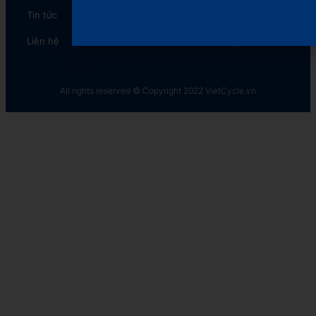
Tin tức
CyclePacking
Liên hệ
The Plastic Cycle​
All rights reserved © Copyright 2022 VietCycle.vn