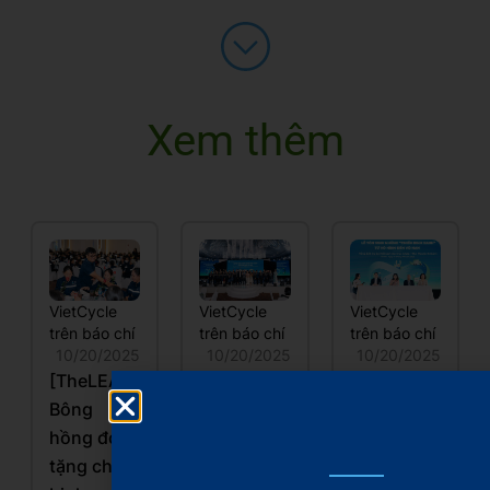
Xem thêm
VietCycle
VietCycle
VietCycle
trên báo chí
trên báo chí
trên báo chí
10/20/2025
10/20/2025
10/20/2025
[TheLEADER]
[VnEconomy]
[Báo Nhân
Bông
Xây dựng
dân]
hồng đỏ
mô hình
Những
tặng chiến
kinh tế
“Chiến