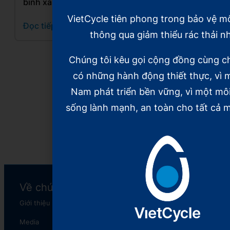
binh xanh
tuần hoàn,
binh xanh”
hồi sinh
và hành
VietCycle tiên phong trong bảo vệ m
Đọc tiếp
rác thải
trình 5
thông qua giảm thiểu rác thải n
nhựa
năm hồi
sinh rác
Chúng tôi kêu gọi cộng đồng cùng c
Đọc tiếp
thải nhựa
có những hành động thiết thực, vì m
Nam phát triển bền vững, vì một mô
Đọc tiếp
sống lành mạnh, an toàn cho tất cả m
Xem tiếp
Về chúng tôi
Chương trình
Giới thiệu
XanhNét
Media
The Plastic Reborn