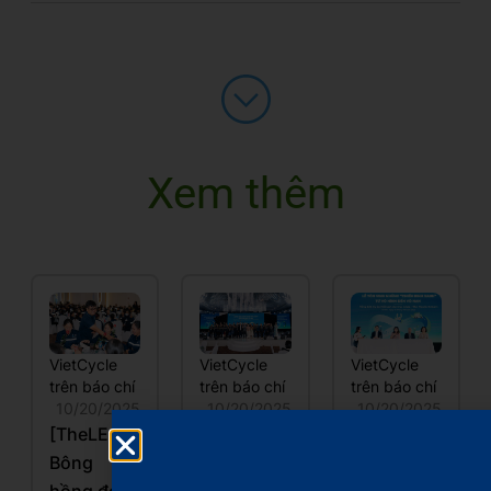
Xem thêm
VietCycle
VietCycle
VietCycle
trên báo chí
trên báo chí
trên báo chí
10/20/2025
10/20/2025
10/20/2025
[TheLEADER]
[VnEconomy]
[Báo Nhân
Bông
Xây dựng
dân]
hồng đỏ
mô hình
Những