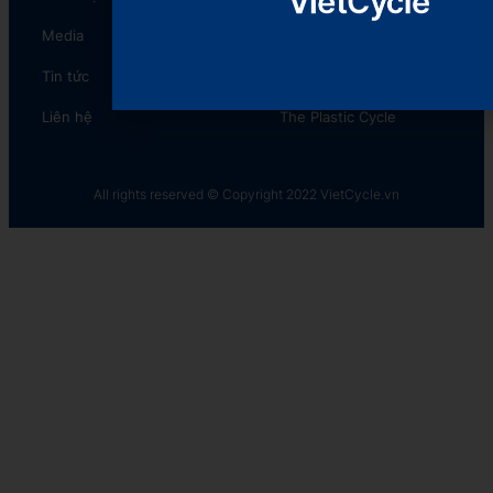
Media
The Plastic Reborn
Tin tức
CyclePacking
Liên hệ
The Plastic Cycle​
All rights reserved © Copyright 2022 VietCycle.vn