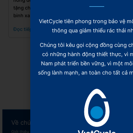
tặng chiến
kinh tế
“Chiến
binh xanh
tuần hoàn,
binh xanh”
VietCycle tiên phong trong bảo vệ m
hồi sinh
và hành
Đọc tiếp
thông qua giảm thiểu rác thải n
rác thải
trình 5
nhựa
năm hồi
Chúng tôi kêu gọi cộng đồng cùng c
sinh rác
Đọc tiếp
thải nhựa
có những hành động thiết thực, vì m
Nam phát triển bền vững, vì một mô
Đọc tiếp
sống lành mạnh, an toàn cho tất cả m
Xem tiếp
Về chúng tôi
Chương trình
Giới thiệu
XanhNét