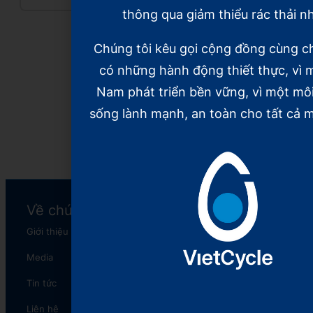
nhựa
năm hồi
thông qua giảm thiểu rác thải n
sinh rác
Đọc tiếp
Chúng tôi kêu gọi cộng đồng cùng c
thải nhựa
có những hành động thiết thực, vì m
Đọc tiếp
Nam phát triển bền vững, vì một mô
sống lành mạnh, an toàn cho tất cả m
Xem tiếp
Về chúng tôi
Chương trình
Giới thiệu
XanhNét
Media
The Plastic Reborn
Tin tức
CyclePacking
Liên hệ
The Plastic Cycle​