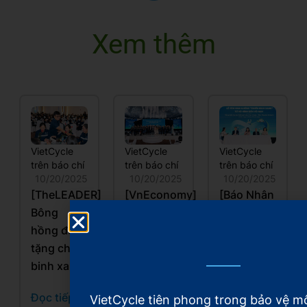
Xem thêm
VietCycle
VietCycle
VietCycle
trên báo chí
trên báo chí
trên báo chí
10/20/2025
10/20/2025
10/20/2025
[TheLEADER]
[VnEconomy]
[Báo Nhân
Bông
Xây dựng
dân]
hồng đỏ
mô hình
Những
tặng chiến
kinh tế
“Chiến
binh xanh
tuần hoàn,
binh xanh”
hồi sinh
và hành
Đọc tiếp
VietCycle tiên phong trong bảo vệ m
rác thải
trình 5