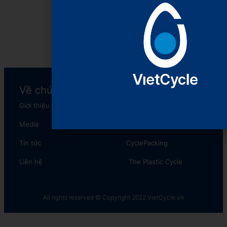
Xem tiếp
Về chúng tôi
Chương trình
Giới thiệu
XanhNét
Media
The Plastic Reborn
Tin tức
CyclePacking
Liên hệ
The Plastic Cycle​
All rights reserved © Copyright 2022 VietCycle.vn