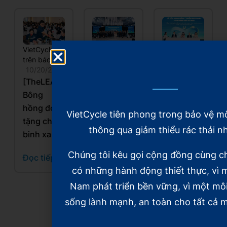
VietCycle
VietCycle
VietCycle
trên báo chí
trên báo chí
trên báo chí
10/20/2025
10/20/2025
10/20/2025
[TheLEADER]
[VnEconomy]
[Báo Nhân
Bông
Xây dựng
dân]
hồng đỏ
mô hình
Những
VietCycle tiên phong trong bảo vệ m
tặng chiến
kinh tế
“Chiến
thông qua giảm thiểu rác thải n
binh xanh
tuần hoàn,
binh xanh”
hồi sinh
và hành
Chúng tôi kêu gọi cộng đồng cùng c
Đọc tiếp
rác thải
trình 5
có những hành động thiết thực, vì m
nhựa
năm hồi
Nam phát triển bền vững, vì một mô
sinh rác
Đọc tiếp
thải nhựa
sống lành mạnh, an toàn cho tất cả m
Đọc tiếp