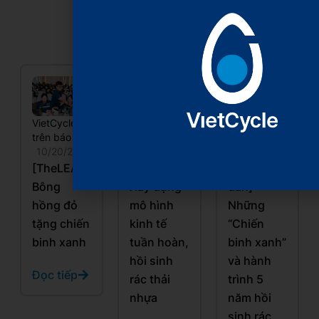
Xem thêm
VietCycle
VietCycle
VietCycle
trên báo chí
trên báo chí
trên báo chí
10/20/2025
10/20/2025
10/20/2025
[TheLEADER]
[VnEconomy]
[Báo Nhân
Bông
Xây dựng
dân]
hồng đỏ
mô hình
Những
tặng chiến
kinh tế
“Chiến
binh xanh
tuần hoàn,
binh xanh”
hồi sinh
và hành
Đọc tiếp
rác thải
trình 5
nhựa
năm hồi
sinh rác