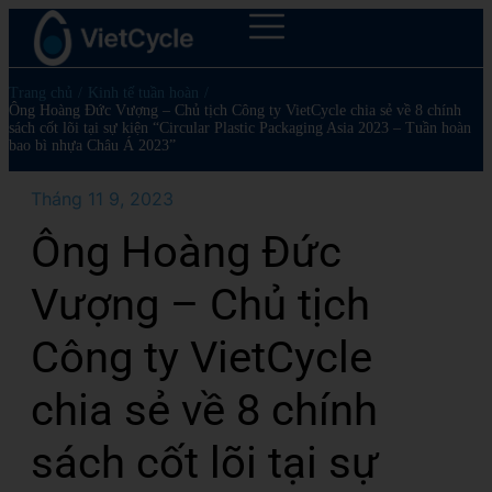
Trang chủ
/
Kinh tế tuần hoàn
/
Ông Hoàng Đức Vượng – Chủ tịch Công ty VietCycle chia sẻ về 8 chính
sách cốt lõi tại sự kiện “Circular Plastic Packaging Asia 2023 – Tuần hoàn
bao bì nhựa Châu Á 2023”
Tháng 11 9, 2023
Ông Hoàng Đức
Vượng – Chủ tịch
Công ty VietCycle
chia sẻ về 8 chính
sách cốt lõi tại sự