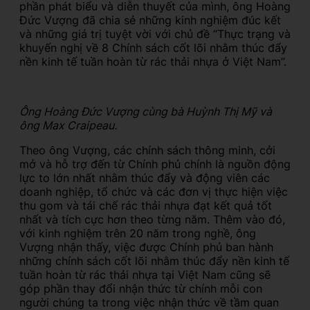
phần phát biểu và diễn thuyết của mình, ông Hoàng
Đức Vượng đã chia sẻ những kinh nghiệm đúc kết
và những giá trị tuyệt vời với chủ đề “Thực trạng và
khuyến nghị về 8 Chính sách cốt lõi nhằm thúc đẩy
nền kinh tế tuần hoàn từ rác thải nhựa ở Việt Nam”.
Ông Hoàng Đức Vượng cùng bà Huỳnh Thị Mỹ và
ông Max Craipeau.
Theo ông Vượng, các chính sách thông minh, cởi
mở và hỗ trợ đến từ Chính phủ chính là nguồn động
lực to lớn nhất nhằm thúc đẩy và động viên các
doanh nghiệp, tổ chức và các đơn vị thực hiện việc
thu gom và tái chế rác thải nhựa đạt kết quả tốt
nhất và tích cực hơn theo từng năm. Thêm vào đó,
với kinh nghiệm trên 20 năm trong nghề, ông
Vượng nhận thấy, việc được Chính phủ ban hành
những chính sách cốt lõi nhằm thúc đẩy nền kinh tế
tuần hoàn từ rác thải nhựa tại Việt Nam cũng sẽ
góp phần thay đổi nhận thức từ chính mỗi con
người chúng ta trong việc nhận thức về tầm quan