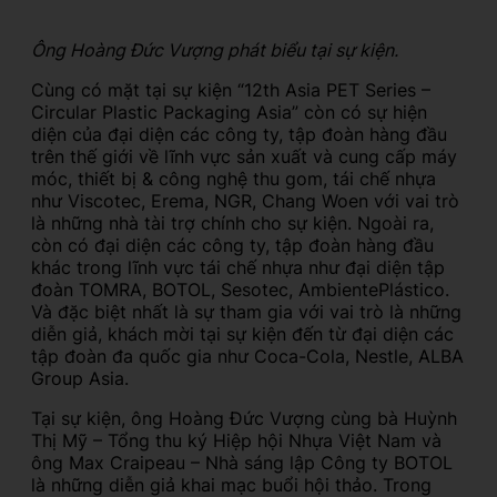
Ông Hoàng Đức Vượng phát biểu tại sự kiện.
Cùng có mặt tại sự kiện “12th Asia PET Series –
Circular Plastic Packaging Asia” còn có sự hiện
diện của đại diện các công ty, tập đoàn hàng đầu
trên thế giới về lĩnh vực sản xuất và cung cấp máy
móc, thiết bị & công nghệ thu gom, tái chế nhựa
như Viscotec, Erema, NGR, Chang Woen với vai trò
là những nhà tài trợ chính cho sự kiện. Ngoài ra,
còn có đại diện các công ty, tập đoàn hàng đầu
khác trong lĩnh vực tái chế nhựa như đại diện tập
đoàn TOMRA, BOTOL, Sesotec, AmbientePlástico.
Và đặc biệt nhất là sự tham gia với vai trò là những
diễn giả, khách mời tại sự kiện đến từ đại diện các
tập đoàn đa quốc gia như Coca-Cola, Nestle, ALBA
Group Asia.
Tại sự kiện, ông Hoàng Đức Vượng cùng bà Huỳnh
Thị Mỹ – Tổng thu ký Hiệp hội Nhựa Việt Nam và
ông Max Craipeau – Nhà sáng lập Công ty BOTOL
là những diễn giả khai mạc buổi hội thảo. Trong