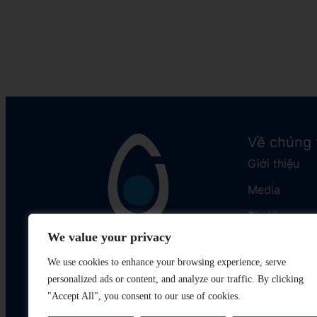
Về chúng 
Giới thiệu
Media
Tin tức
We value your privacy
Liên hệ
We use cookies to enhance your browsing experience, serve
personalized ads or content, and analyze our traffic. By clicking
"Accept All", you consent to our use of cookies.