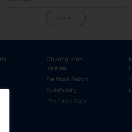
Xem tiếp
tôi
Chương trình
M
XanhNét
F
The Plastic Reborn
​
CyclePacking
L
The Plastic Cycle​