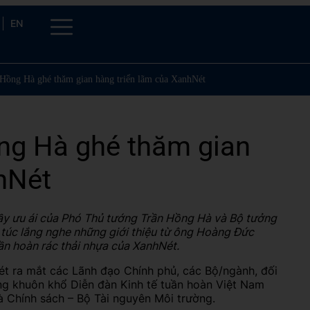
EN
Hồng Hà ghé thăm gian hàng triển lãm của XanhNét
ng Hà ghé thăm gian
nhNét
ầy ưu ái của Phó Thủ tướng Trần Hồng Hà và Bộ tưởng
úc lắng nghe những giới thiệu từ ông Hoàng Đức
ần hoàn rác thải nhựa của XanhNét.
ét ra mắt các Lãnh đạo Chính phủ, các Bộ/ngành, đối
rong khuôn khổ Diễn đàn Kinh tế tuần hoàn Việt Nam
à Chính sách – Bộ Tài nguyên Môi trường.