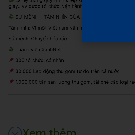
giấy…vv được tổ chức, vận hành bởi VietCycle Corp.
SỨ MỆNH – TẦM NHÌN CỦA XanhNét?
Tầm nhìn: Vì một Việt nam văn minh với rác
Sứ mệnh: Chuyển hóa rác
Thành viên XanhNét
300 tổ chức, cá nhân
30.000 Lao động thu gom tự do trên cả nước
1.000.000 tấn sản lượng thu gom, tái chế các loại rá
Xem thêm