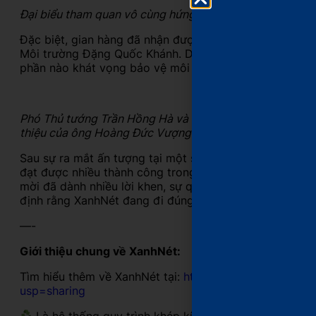
Đại biểu tham quan vô cùng hứng thú, tò mò với những
Đặc biệt, gian hàng đã nhận được sự ghé thăm của Ph
Môi trường Đặng Quốc Khánh. Dù với khoảng thời gian ít
phần nào khát vọng bảo vệ môi trường, “Vì một Việt N
Phó Thủ tướng Trần Hồng Hà và Bộ trưởng Bộ Tài nguyê
thiệu của ông Hoàng Đức Vượng về XanhNét
Sau sự ra mắt ấn tượng tại một sự kiện tầm cỡ như vậy,
đạt được nhiều thành công trong tương lai. Và chúng tô
mời đã dành nhiều lời khen, sự quan tâm đối với XanhN
định rằng XanhNét đang đi đúng đường, làm đúng việc!
—-
Giới thiệu chung về XanhNét:
Tìm hiểu thêm về XanhNét tại:
https://drive.google.c
usp=sharing
Là hệ thống quy trình khép kín Thu gom – Phân loại –