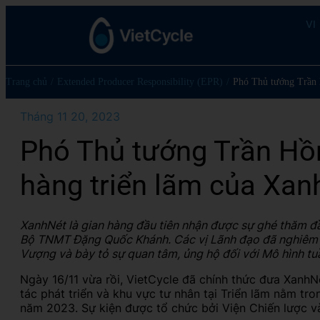
VI
Trang chủ
/
Extended Producer Responsibility (EPR)
/
Phó Thủ tướng Trần 
Tháng 11 20, 2023
Phó Thủ tướng Trần Hồ
hàng triển lãm của Xa
XanhNét là gian hàng đầu tiên nhận được sự ghé thăm đ
Bộ TNMT Đặng Quốc Khánh. Các vị Lãnh đạo đã nghiêm t
Vượng và bày tỏ sự quan tâm, ủng hộ đối với Mô hình tu
Ngày 16/11 vừa rồi, VietCycle đã chính thức đưa XanhN
tác phát triển và khu vực tư nhân tại Triển lãm nằm t
năm 2023. Sự kiện được tổ chức bởi Viện Chiến lược v