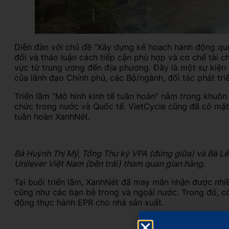
Diễn đàn với chủ đề “Xây dựng kế hoạch hành động quốc
đổi và thảo luận cách tiếp cận phù hợp và cơ chế tài ch
vực từ trung ương đến địa phương. Đây là một sự kiện 
của lãnh đạo Chính phủ, các Bộ/ngành, đối tác phát tri
Triển lãm “Mô hình kinh tế tuần hoàn” nằm trong khuôn
chức trong nước và Quốc tế. VietCycle cũng đã có mặt 
tuần hoàn XanhNét.
Bà Huỳnh Thị Mỹ, Tổng Thư ký VPA (đứng giữa) và Bà Lê
Unilever Việt Nam (bên trái) tham quan gian hàng.
Tại buổi triển lãm, XanhNét đã may mắn nhận được nhiề
cũng như các bạn bè trong và ngoài nước. Trong đó, có
động thực hành EPR cho nhà sản xuất.