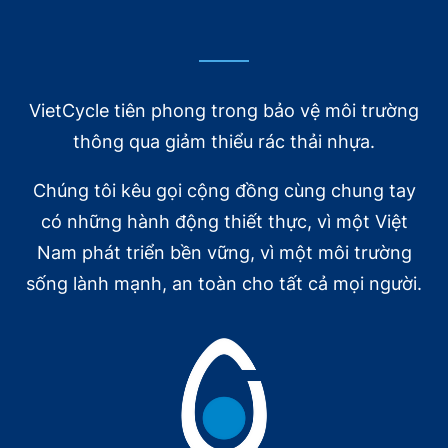
 sản phẩm trưng bày của XanhNét
ó Thủ tướng Trần Hồng Hà và Bộ trưởng Bộ Tài nguyên
 ỏi, chúng tôi tin rằng các vị lãnh đạo đã hiểu được
am văn minh với rác” của XanhNét cũng như VietCycle.
VietCycle tiên phong trong bảo vệ môi trường
thông qua giảm thiểu rác thải nhựa.
n Môi trường Đặng Quốc Khánh lắng nghe những giới
Chúng tôi kêu gọi cộng đồng cùng chung tay
có những hành động thiết thực, vì một Việt
 XanhNét hứa hẹn sẽ là hệ sinh thái tuần hoàn rác thải
i xin được dành lời cảm ơn tới các quý đại biểu, khách
Nam phát triển bền vững, vì một môi trường
ét cũng như VietCycle. Đây cũng chính là lời khẳng
sống lành mạnh, an toàn cho tất cả mọi người.
om/file/d/1BGRoGuJv1TLmJHNrT2ylhouxrH3H3h_D/view?
 Tái chế – Thực hành EPR đối với các loại rác nhựa,