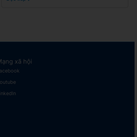
ạng xã hội
acebook
Youtube
inkedln