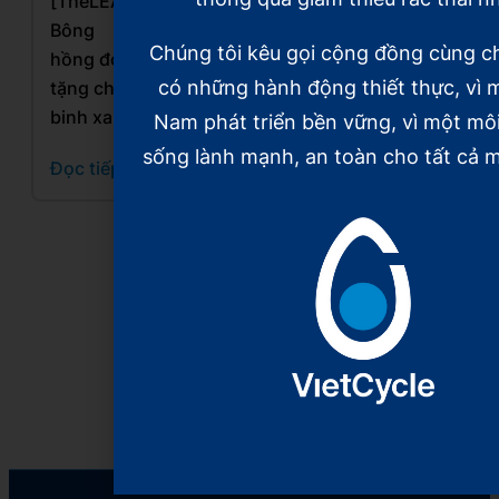
[TheLEADER]
[VnEconomy]
[Báo Nhân
Bông
Xây dựng
dân]
Chúng tôi kêu gọi cộng đồng cùng c
hồng đỏ
mô hình
Những
có những hành động thiết thực, vì m
tặng chiến
kinh tế
“Chiến
binh xanh
tuần hoàn,
binh xanh”
Nam phát triển bền vững, vì một mô
hồi sinh
và hành
sống lành mạnh, an toàn cho tất cả m
Đọc tiếp
rác thải
trình 5
nhựa
năm hồi
sinh rác
Đọc tiếp
thải nhựa
Đọc tiếp
Xem tiếp