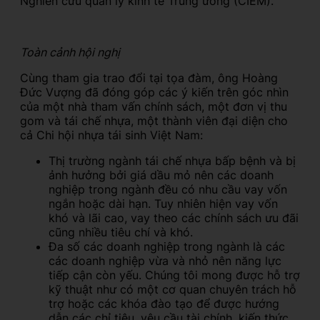
Nghiên cứu quản lý kinh tế Trung ương (CIEM).
Toàn cảnh hội nghị
Cùng tham gia trao đổi tại tọa đàm, ông Hoàng
Đức Vượng đã đóng góp các ý kiến trên góc nhìn
của một nhà tham vấn chính sách, một đơn vị thu
gom và tái chế nhựa, một thành viên đại diện cho
cả Chi hội nhựa tái sinh Việt Nam:
Thị trường ngành tái chế nhựa bấp bệnh và bị
ảnh hưởng bởi giá dầu mỏ nên các doanh
nghiệp trong ngành đều có nhu cầu vay vốn
ngắn hoặc dài hạn. Tuy nhiên hiện vay vốn
khó và lãi cao, vay theo các chính sách ưu đãi
cũng nhiều tiêu chí và khó.
Đa số các doanh nghiệp trong ngành là các
các doanh nghiệp vừa và nhỏ nên năng lực
tiếp cận còn yếu. Chúng tôi mong được hỗ trợ
kỹ thuật như có một cơ quan chuyên trách hỗ
trợ hoặc các khóa đào tạo để được hướng
dẫn các chỉ tiêu, yêu cầu tài chính, kiến thức