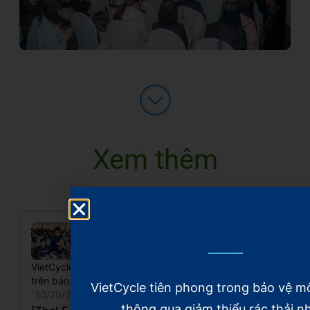
Xem thêm
VietCycle
VietCycle
VietCycle
trên báo chí
trên báo chí
trên báo chí
VietCycle tiên phong trong bảo vệ m
10/20/2025
10/20/2025
10/20/2025
thông qua giảm thiểu rác thải n