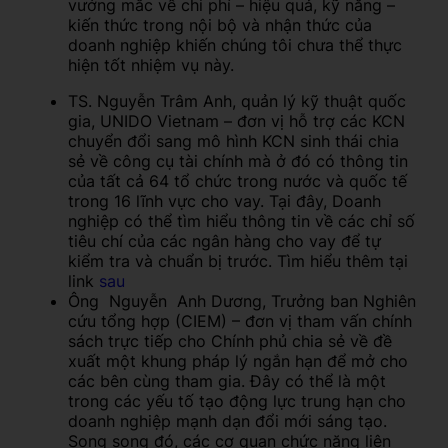
vướng mắc về chi phí – hiệu quả, kỹ năng –
kiến thức trong nội bộ và nhận thức của
doanh nghiệp khiến chúng tôi chưa thể thực
hiện tốt nhiệm vụ này.
TS. Nguyễn Trâm Anh, quản lý kỹ thuật quốc
gia, UNIDO Vietnam – đơn vị hỗ trợ các KCN
chuyển đổi sang mô hình KCN sinh thái chia
sẻ về công cụ tài chính mà ở đó có thông tin
của tất cả 64 tổ chức trong nước và quốc tế
trong 16 lĩnh vực cho vay. Tại đây, Doanh
nghiệp có thể tìm hiểu thông tin về các chỉ số
tiêu chí của các ngân hàng cho vay để tự
kiểm tra và chuẩn bị trước. Tìm hiểu thêm tại
link
sau
Ông Nguyễn Anh Dương, Trưởng ban Nghiên
cứu tổng hợp (CIEM) – đơn vị tham vấn chính
sách trực tiếp cho Chính phủ chia sẻ về đề
xuất một khung pháp lý ngắn hạn để mở cho
các bên cùng tham gia. Đây có thể là một
trong các yếu tố tạo động lực trung hạn cho
doanh nghiệp mạnh dạn đổi mới sáng tạo.
Song song đó, các cơ quan chức năng liên