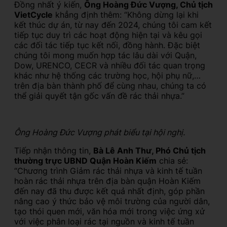
Đồng nhất ý kiến,
Ông Hoàng Đức Vượng, Chủ tịch
VietCycle
khẳng định thêm: “Không dừng lại khi
kết thúc dự án, từ nay đến 2024, chúng tôi cam kết
tiếp tục duy trì các hoạt động hiện tại và kêu gọi
các đối tác tiếp tục kết nối, đồng hành. Đặc biệt
chúng tôi mong muốn hợp tác lâu dài với Quận,
Dow, URENCO, CECR và nhiều đối tác quan trọng
khác như hệ thống các trường học, hội phụ nữ,…
trên địa bàn thành phố để cùng nhau, chúng ta có
thể giải quyết tận gốc vấn đề rác thải nhựa.”
Ông Hoàng Đức Vượng phát biểu tại hội nghị.
Tiếp nhận thông tin,
Bà Lê Anh Thư, Phó Chủ tịch
thường trực UBND Quận Hoàn Kiếm
chia sẻ:
“Chương trình Giảm rác thải nhựa và kinh tế tuần
hoàn rác thải nhựa trên địa bàn quận Hoàn Kiếm
đến nay đã thu được kết quả nhất định, góp phần
nâng cao ý thức bảo vệ môi trường của người dân,
tạo thói quen mới, văn hóa mới trong việc ứng xử
với việc phân loại rác tại nguồn và kinh tế tuần