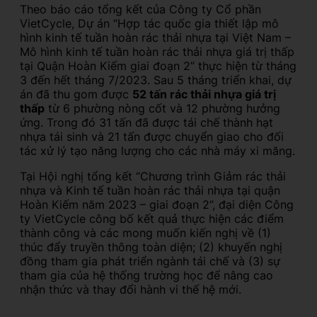
Theo báo cáo tổng kết của Công ty Cổ phần
VietCycle, Dự án “Hợp tác quốc gia thiết lập mô
hình kinh tế tuần hoàn rác thải nhựa tại Việt Nam –
Mô hình kinh tế tuần hoàn rác thải nhựa giá trị thấp
tại Quận Hoàn Kiếm giai đoạn 2” thực hiện từ tháng
3 đến hết tháng 7/2023. Sau 5 tháng triển khai, dự
án đã thu gom được
52 tấn rác thải nhựa giá trị
thấp
từ 6 phường nòng cốt và 12 phường hưởng
ứng. Trong đó 31 tấn đã được tái chế thành hạt
nhựa tái sinh và 21 tấn được chuyển giao cho đối
tác xử lý tạo năng lượng cho các nhà máy xi măng.
Tại Hội nghị tổng kết “Chương trình Giảm rác thải
nhựa và Kinh tế tuần hoàn rác thải nhựa tại quận
Hoàn Kiếm năm 2023 – giai đoạn 2”, đại diện Công
ty VietCycle công bố kết quả thực hiện các điểm
thành công và các mong muốn kiến nghị về (1)
thúc đẩy truyền thông toàn diện; (2) khuyến nghị
đồng tham gia phát triển ngành tái chế và (3) sự
tham gia của hệ thống trường học để nâng cao
nhận thức và thay đổi hành vi thế hệ mới.