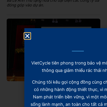
Bà Lê Anh Thư tặng hoa cho đại diện các công ty đã
đóng góp vào dự án.
VietCycle tiên phong trong bảo vệ m
thông qua giảm thiểu rác thải n
Chúng tôi kêu gọi cộng đồng cùng c
có những hành động thiết thực, vì m
Nam phát triển bền vững, vì một mô
sống lành mạnh, an toàn cho tất cả m