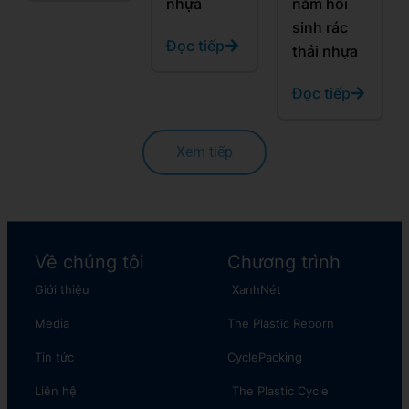
nhựa
năm hồi
sinh rác
Đọc tiếp
thải nhựa
Đọc tiếp
Xem tiếp
Về chúng tôi
Chương trình
Giới thiệu
XanhNét
Media
The Plastic Reborn
Tin tức
CyclePacking
Liên hệ
The Plastic Cycle​