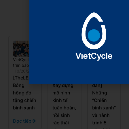
Xem thêm
VietCycle
VietCycle
VietCycle
trên báo chí
trên báo chí
trên báo chí
10/20/2025
10/20/2025
10/20/2025
[TheLEADER]
[VnEconomy]
[Báo Nhân
Bông
Xây dựng
dân]
hồng đỏ
mô hình
Những
tặng chiến
kinh tế
“Chiến
binh xanh
tuần hoàn,
binh xanh”
hồi sinh
và hành
Đọc tiếp
rác thải
trình 5